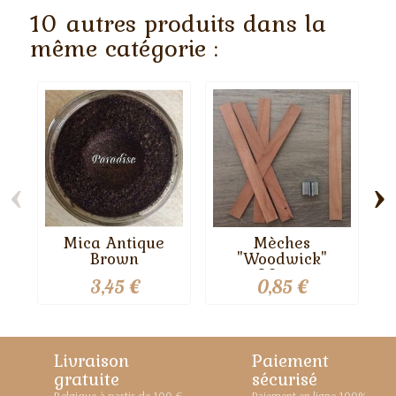
10 autres produits dans la
même catégorie :
‹
›
Mica Antique
Mèches
Brown
"Woodwick"
20mm
3,45 €
0,85 €
Livraison
Paiement
gratuite
sécurisé
Belgique à partir de 100 €
Paiement en ligne 100%