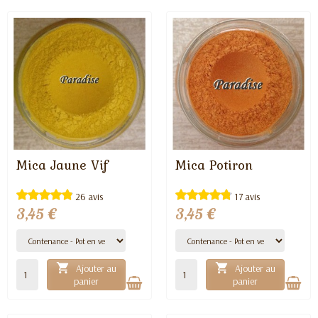
Mica Jaune Vif
Mica Potiron
EN STOCK
EN STOCK
26 avis
17 avis
3,45 €
3,45 €


Ajouter au
Ajouter au
panier
panier