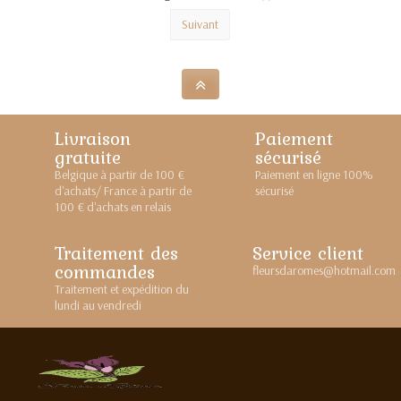
Suivant
Livraison
Paiement
gratuite
sécurisé
Belgique à partir de 100 €
Paiement en ligne 100%
d'achats/ France à partir de
sécurisé
100 € d'achats en relais
Traitement des
Service client
commandes
fleursdaromes@hotmail.com
Traitement et expédition du
lundi au vendredi