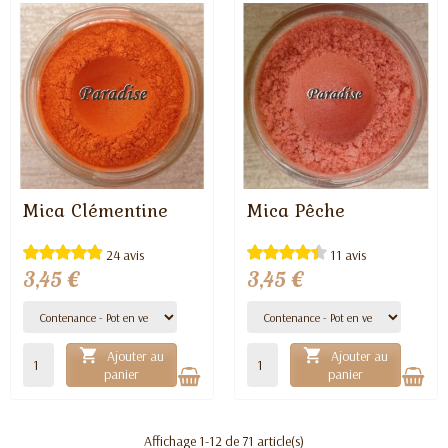
Mica Clémentine
Mica Pêche
EN STOCK
EN STOCK
24 avis
11 avis
3,45 €
3,45 €


Ajouter au
Ajouter au
panier
panier
Affichage 1-12 de 71 article(s)