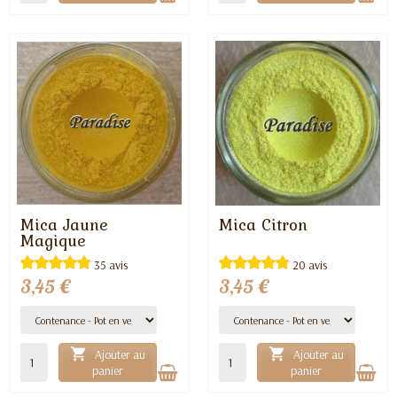
Mica Jaune
Mica Citron
EN STOCK
EN STOCK
Magique
35 avis
20 avis
3,45 €
3,45 €


Ajouter au
Ajouter au
panier
panier