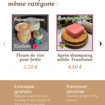
même catégorie :
‹
›
Fleurs de cire
Après shampoing
pour brûle
solide: Framboise
parfum
2,20 €
8,50 €
Livraison
Paiement
gratuite
sécurisé
Belgique à partir de 100 €
Paiement en ligne 100%
d'achats/ France à partir de
sécurisé
100 € d'achats en relais