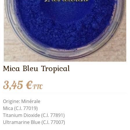
Mica Bleu Tropical
3,45 €
TTC
Origine: Minérale
Mica (C.I. 77019)
Titanium Dioxide (C.I. 77891)
Ultramarine Blue (C.I. 77007)