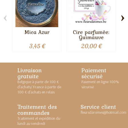
‹
›
Mica Azur
Cire parfumée:
Guimauve
3,45 €
20,00 €
Livraison
Paiement
gratuite
sécurisé
Belgique à partir de 100 €
Paiement en ligne 100%
d'achats/ France à partir de
sécurisé
100 € d'achats en relais
Traitement des
Service client
commandes
fleursdaromes@hotmail.com
Traitement et expédition du
lundi au vendredi