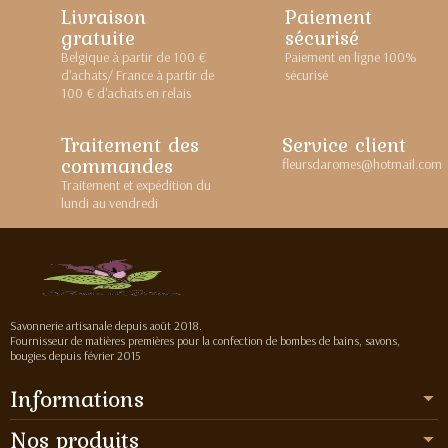
Livraison
Paiement
gratuite
sécurisé
Belgique à partir de 100 €
Paiement en ligne 100%
d'achats/ France à partir de
sécurisé
100 € d'achats en relais
Traitement des
Service client
commandes
fleursdaromes@hotmail.com
Traitement et expédition du
lundi au vendredi
Savonnerie artisanale depuis août 2018.
Fournisseur de matières premières pour la confection de bombes de bains, savons,
bougies depuis février 2015
Informations
Nos produits