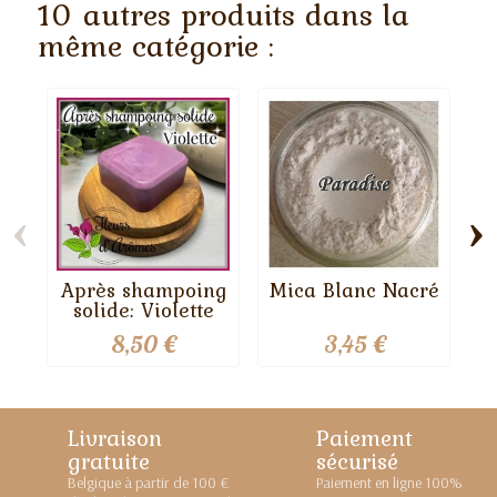
10 autres produits dans la
même catégorie :
‹
›
Après shampoing
Mica Blanc Nacré
solide: Violette
8,50 €
3,45 €
Livraison
Paiement
gratuite
sécurisé
Belgique à partir de 100 €
Paiement en ligne 100%