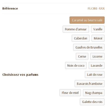
Référence
FLCIRE-XXX
Caramel au beurre salé
Pomme d'amour
Vanille
Cuberdon
Monoï
Gaufres de Bruxelles
Cerise
Licorne
Noix de coco
Lavande
Choisissez vos parfums
Lait de rose
Bavarois framboise
Fleur de miel
Nag champa
Galette des rois