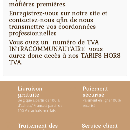
matières premières.
Enregistrez-vous sur notre site et
contactez-nous afin de nous
transmettre vos coordonnées
professionnelles
Vous avez un numéro de TVA
INTRACOMMUNAUTAIRE vous
aurez donc accès à nos TARIFS HORS
TVA.
Livraison
Paiement
gratuite
sécurisé
Belgique à partir de 100 €
Paiement en ligne 100%
d'achats/ France à partir de
sécurisé
100 € d'achats en relais
Traitement des
Service client