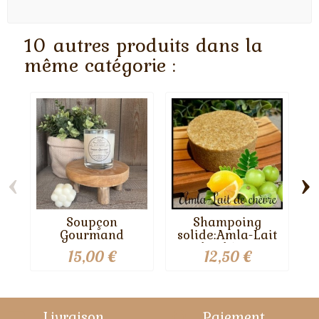
10 autres produits dans la
même catégorie :
‹
›
Soupçon
Shampoing
Gourmand
solide:Amla-Lait
de chèvre
15,00 €
12,50 €
Livraison
Paiement