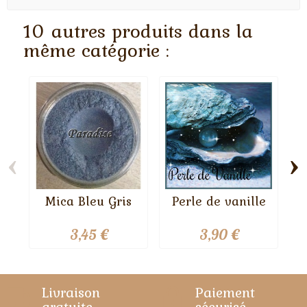
10 autres produits dans la
même catégorie :
‹
›
Mica Bleu Gris
Perle de vanille
P
3,45 €
3,90 €
Livraison
Paiement
gratuite
sécurisé