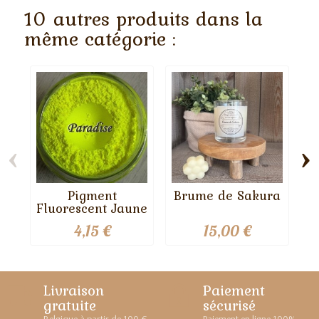
10 autres produits dans la
même catégorie :
‹
›
Pigment
Brume de Sakura
Fluorescent Jaune
4,15 €
15,00 €
Livraison
Paiement
gratuite
sécurisé
Belgique à partir de 100 €
Paiement en ligne 100%