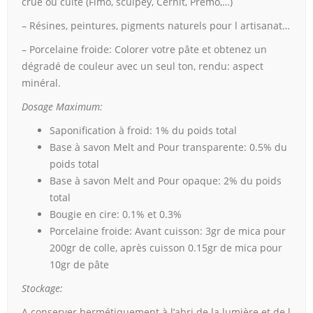
crue ou cuite (Fimo, sculpey, Cernit, Premo,…)
– Résines, peintures, pigments naturels pour l artisanat…
– Porcelaine froide: Colorer votre pâte et obtenez un
dégradé de couleur avec un seul ton, rendu: aspect
minéral.
Dosage Maximum:
Saponification à froid: 1% du poids total
Base à savon Melt and Pour transparente: 0.5% du
poids total
Base à savon Melt and Pour opaque: 2% du poids
total
Bougie en cire: 0.1% et 0.3%
Porcelaine froide: Avant cuisson: 3gr de mica pour
200gr de colle, après cuisson 0.15gr de mica pour
10gr de pâte
Stockage:
A conserver hermétiquement à l’abri de la lumière et de l