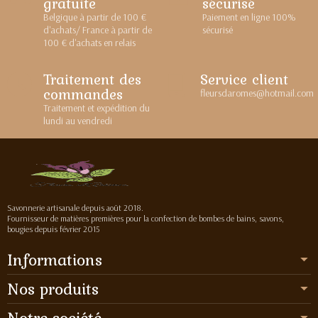
gratuite
sécurisé
Belgique à partir de 100 €
Paiement en ligne 100%
d'achats/ France à partir de
sécurisé
100 € d'achats en relais
Traitement des
Service client
commandes
fleursdaromes@hotmail.com
Traitement et expédition du
lundi au vendredi
Savonnerie artisanale depuis août 2018.
Fournisseur de matières premières pour la confection de bombes de bains, savons,
bougies depuis février 2015
Informations
Nos produits
Notre société