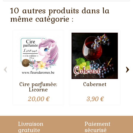
10 autres produits dans la
même catégorie :
‹
›
Cire parfumée:
Cabernet
Licorne
20,00 €
3,90 €
Livraison
Paiement
gratuite
sécurisé