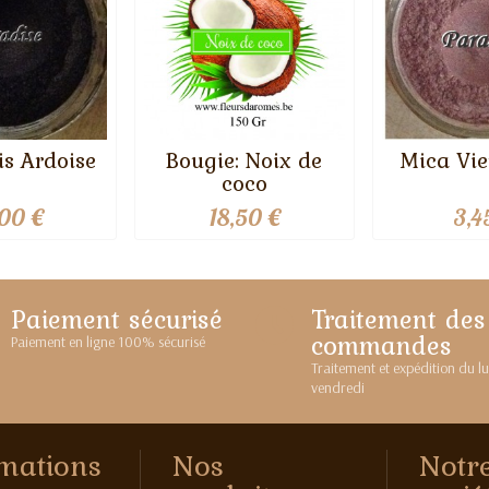
is Ardoise
Bougie: Noix de
Mica Vie
coco
,00 €
18,50 €
3,4
Paiement sécurisé
Traitement des
commandes
Paiement en ligne 100% sécurisé
Traitement et expédition du l
vendredi
mations
Nos
Notr