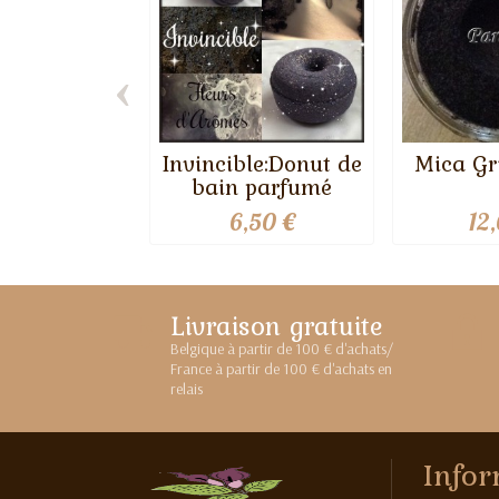
‹
Invincible:Donut de
Mica Gr
bain parfumé
6,50 €
12
Livraison gratuite
Belgique à partir de 100 € d'achats/
France à partir de 100 € d'achats en
relais
Infor