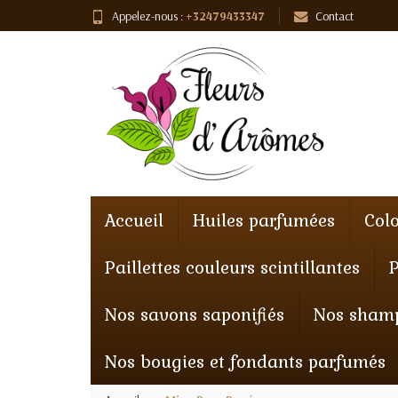
Appelez-nous :
+32479433347
Contact
Accueil
Huiles parfumées
Col
Paillettes couleurs scintillantes
Nos savons saponifiés
Nos shamp
Nos bougies et fondants parfumés