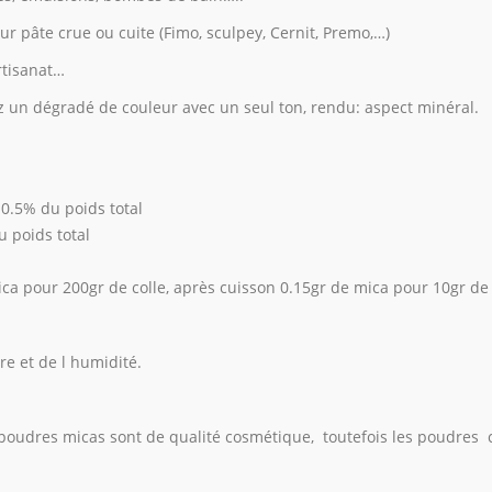
ur pâte crue ou cuite (Fimo, sculpey, Cernit, Premo,…)
rtisanat…
ez un dégradé de couleur avec un seul ton, rendu: aspect minéral.
0.5% du poids total
 poids total
ica pour 200gr de colle, après cuisson 0.15gr de mica pour 10gr de
re et de l humidité.
poudres micas sont de qualité cosmétique, toutefois les poudres